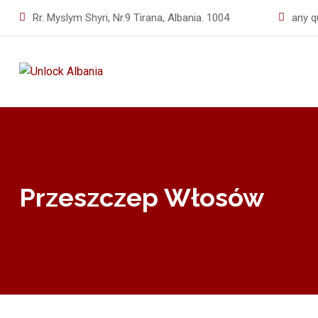
Rr. Myslym Shyri, Nr.9 Tirana, Albania. 1004
any q
Przeszczep Włosów