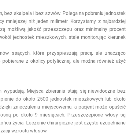
 bez skalpela i bez szwów. Polega na pobraniu jednostek
mniejszej niż jeden milimetr. Korzystamy z najbardziej
zą możliwą jakość przeszczepu oraz minimalny procent
wokół jednostek mieszkowych, stale monitorując kierunek
mów ssących, które przyspieszają pracę, ale znacząco
 pobierane z okolicy potylicznej, ale można również użyć
ch wypadają. Miejsca zbierania stają się niewidoczne bez
czepienie do około 2500 jednostek mieszkowych lub około
dzięki znieczuleniu miejscowemu, a pacjent może opuścić
rosną po około 9 miesiącach. Przeszczepione włosy są
ńca życia. Leczenie chirurgiczne jest często uzupełniane
izacji wzrostu włosów.