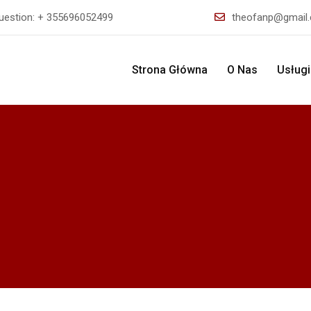
uestion:
+ 355696052499
theofanp@gmail
Strona Główna
O Nas
Usług