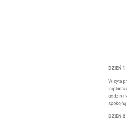
DZIEŃ 1
Wizyta p
implantó
godzin i
spokojną
DZIEŃ 2