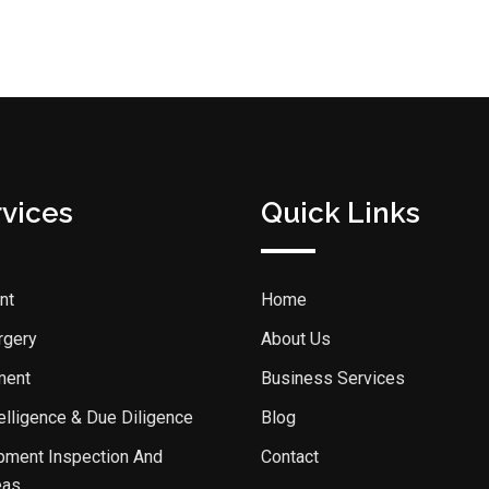
rvices
Quick Links
nt
Home
rgery
About Us
ment
Business Services
elligence & Due Diligence
Blog
pment Inspection And
Contact
eas