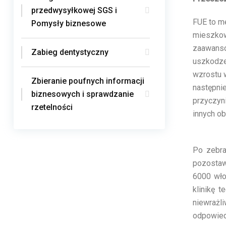
przedwysyłkowej SGS i
FUE to m
Pomysły biznesowe
mieszkow
zaawanso
Zabieg dentystyczny
uszkodze
wzrostu 
Zbieranie poufnych informacji
następni
biznesowych i sprawdzanie
przyczyn
rzetelności
innych ob
Po zebra
pozostaw
6000 wło
klinikę 
niewrażl
odpowied