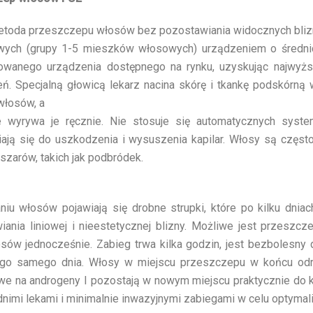
etoda przeszczepu włosów bez pozostawiania widocznych blizn,
ych (grupy 1-5 mieszków włosowych) urządzeniem o średnicy 
wanego urządzenia dostępnego na rynku, uzyskując najwyżs
ń. Specjalną głowicą lekarz nacina skórę i tkankę podskórną 
włosów, a
e wyrywa je ręcznie. Nie stosuje się automatycznych syste
iają się do uszkodzenia i wysuszenia kapilar. Włosy są często
szarów, takich jak podbródek.
niu włosów pojawiają się drobne strupki, które po kilku dnia
iania liniowej i nieestetycznej blizny. Możliwe jest przesz
sów jednocześnie. Zabieg trwa kilka godzin, jest bezbolesny 
tego samego dnia. Włosy w miejscu przeszczepu w końcu od
iwe na androgeny I pozostają w nowym miejscu praktycznie do ko
nimi lekami i minimalnie inwazyjnymi zabiegami w celu optymal