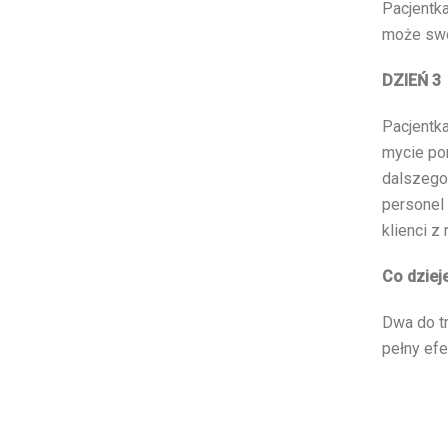
Pacjentka
może swob
DZIEŃ 3
Pacjentk
mycie po
dalszego 
personel
klienci z 
Co dziej
Dwa do t
pełny efe