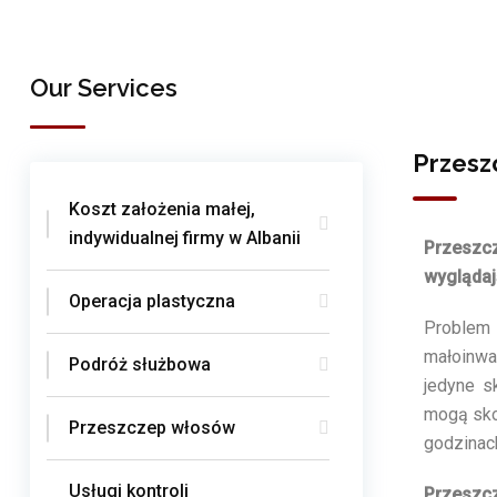
Our Services
Przesz
Koszt założenia małej,
indywidualnej firmy w Albanii
Przeszcz
wyglądaj
Operacja plastyczna
Problem
małoinwa
Podróż służbowa
jedyne s
mogą sko
Przeszczep włosów
godzinach
Usługi kontroli
Przeszc